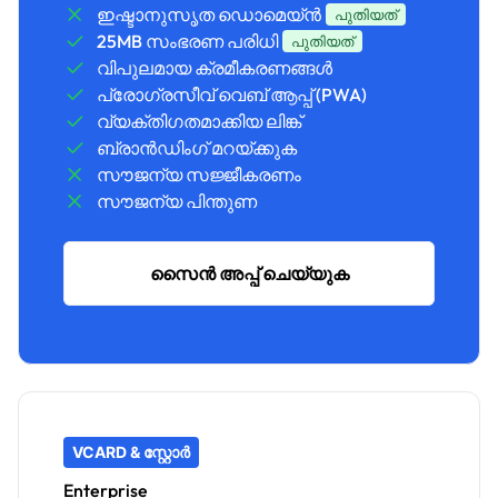
ഇഷ്ടാനുസൃത ഡൊമെയ്ൻ
പുതിയത്
25MB സംഭരണ ​​പരിധി
പുതിയത്
വിപുലമായ ക്രമീകരണങ്ങൾ
പ്രോഗ്രസീവ് വെബ് ആപ്പ് (PWA)
വ്യക്തിഗതമാക്കിയ ലിങ്ക്
ബ്രാൻഡിംഗ് മറയ്ക്കുക
സൗജന്യ സജ്ജീകരണം
സൗജന്യ പിന്തുണ
സൈൻ അപ്പ് ചെയ്യുക
VCARD & സ്റ്റോർ
Enterprise