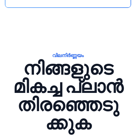
വിലനിർണ്ണയം
നിങ്ങളുടെ
മികച്ച പ്ലാൻ
തിരഞ്ഞെടു
ക്കുക