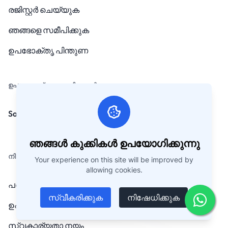
രജിസ്റ്റർ ചെയ്യുക
ഞങ്ങളെ സമീപിക്കുക
ഉപഭോക്തൃ പിന്തുണ
ഉപയോഗപ്രദമായ ലിങ്കുകൾ
Sample Cards
ഞങ്ങൾ കുക്കികൾ ഉപയോഗിക്കുന്നു
നിയമങ്ങൾ
Your experience on this site will be improved by
allowing cookies.
പതിവുചോദ്യങ്ങൾ
സ്വീകരിക്കുക
നിഷേധിക്കുക
ഉപാധികളും നിബന്ധനകളും
സ്വകാര്യതാ നയം