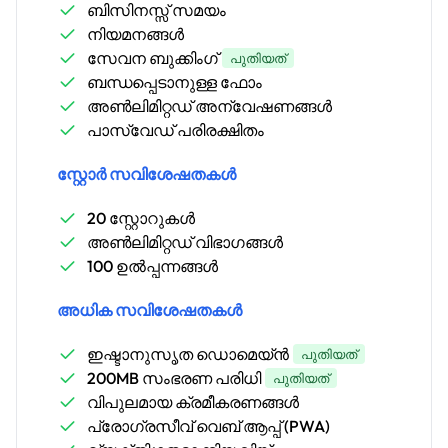
ബിസിനസ്സ് സമയം
നിയമനങ്ങൾ
സേവന ബുക്കിംഗ്
പുതിയത്
ബന്ധപ്പെടാനുള്ള ഫോം
അൺലിമിറ്റഡ് അന്വേഷണങ്ങൾ
പാസ്‌വേഡ് പരിരക്ഷിതം
സ്റ്റോർ സവിശേഷതകൾ
20 സ്റ്റോറുകൾ
അൺലിമിറ്റഡ് വിഭാഗങ്ങൾ
100 ഉൽപ്പന്നങ്ങൾ
അധിക സവിശേഷതകൾ
ഇഷ്ടാനുസൃത ഡൊമെയ്ൻ
പുതിയത്
200MB സംഭരണ ​​പരിധി
പുതിയത്
വിപുലമായ ക്രമീകരണങ്ങൾ
പ്രോഗ്രസീവ് വെബ് ആപ്പ് (PWA)