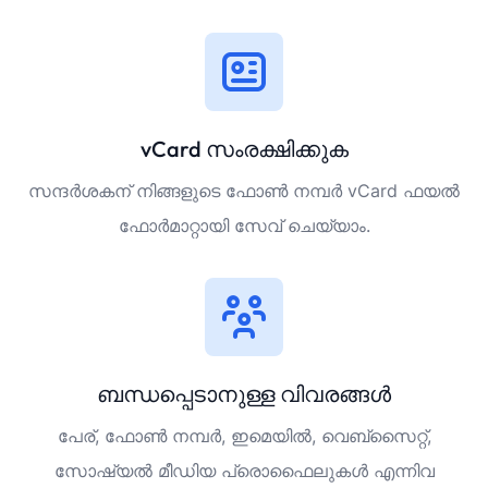
vCard സംരക്ഷിക്കുക
സന്ദർശകന് നിങ്ങളുടെ ഫോൺ നമ്പർ vCard ഫയൽ
ഫോർമാറ്റായി സേവ് ചെയ്യാം.
ബന്ധപ്പെടാനുള്ള വിവരങ്ങൾ
പേര്, ഫോൺ നമ്പർ, ഇമെയിൽ, വെബ്‌സൈറ്റ്,
സോഷ്യൽ മീഡിയ പ്രൊഫൈലുകൾ എന്നിവ