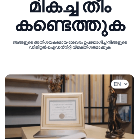
മികച്ച തീം
കണ്ടെത്തുക
ഞങ്ങളുടെ അതിശയകരമായ ശേഖരം ഉപയോഗിച്ച് നിങ്ങളുടെ
ഡിജിറ്റൽ ഐഡൻ്റിറ്റി വ്യക്തിഗതമാക്കുക