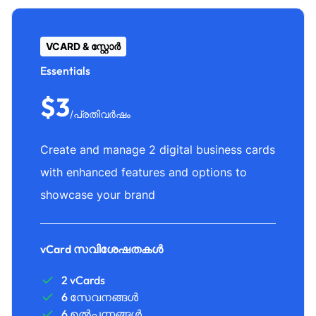
VCARD & സ്റ്റോർ
Essentials
$3
/പ്രതിവർഷം
Create and manage 2 digital business cards
with enhanced features and options to
showcase your brand
vCard സവിശേഷതകൾ
2 vCards
6 സേവനങ്ങൾ
6 ഉൽപ്പന്നങ്ങൾ