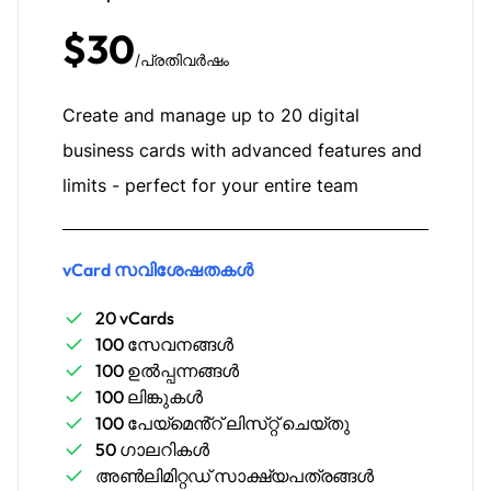
$30
/പ്രതിവർഷം
Create and manage up to 20 digital
business cards with advanced features and
limits - perfect for your entire team
vCard സവിശേഷതകൾ
20 vCards
100 സേവനങ്ങൾ
100 ഉൽപ്പന്നങ്ങൾ
100 ലിങ്കുകൾ
100 പേയ്‌മെൻ്റ് ലിസ്‌റ്റ് ചെയ്‌തു
50 ഗാലറികൾ
അൺലിമിറ്റഡ് സാക്ഷ്യപത്രങ്ങൾ