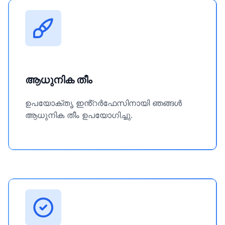
ആധുനിക തീം
ഉപയോക്തൃ ഇൻ്റർഫേസിനായി ഞങ്ങൾ
ആധുനിക തീം ഉപയോഗിച്ചു.