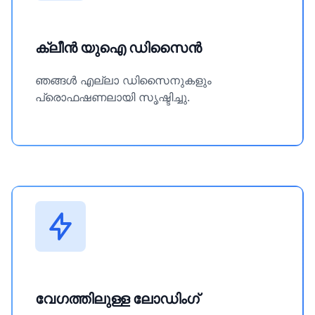
ക്ലീൻ യുഐ ഡിസൈൻ
ഞങ്ങൾ എല്ലാ ഡിസൈനുകളും
പ്രൊഫഷണലായി സൃഷ്ടിച്ചു.
വേഗത്തിലുള്ള ലോഡിംഗ്