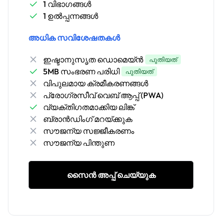
1 വിഭാഗങ്ങൾ
1 ഉൽപ്പന്നങ്ങൾ
അധിക സവിശേഷതകൾ
ഇഷ്ടാനുസൃത ഡൊമെയ്ൻ
പുതിയത്
5MB സംഭരണ ​​പരിധി
പുതിയത്
വിപുലമായ ക്രമീകരണങ്ങൾ
പ്രോഗ്രസീവ് വെബ് ആപ്പ് (PWA)
വ്യക്തിഗതമാക്കിയ ലിങ്ക്
ബ്രാൻഡിംഗ് മറയ്ക്കുക
സൗജന്യ സജ്ജീകരണം
സൗജന്യ പിന്തുണ
സൈൻ അപ്പ് ചെയ്യുക