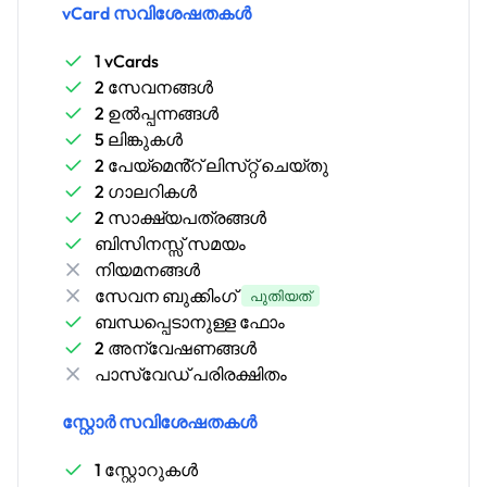
vCard സവിശേഷതകൾ
1 vCards
2 സേവനങ്ങൾ
2 ഉൽപ്പന്നങ്ങൾ
5 ലിങ്കുകൾ
2 പേയ്‌മെൻ്റ് ലിസ്‌റ്റ് ചെയ്‌തു
2 ഗാലറികൾ
2 സാക്ഷ്യപത്രങ്ങൾ
ബിസിനസ്സ് സമയം
നിയമനങ്ങൾ
സേവന ബുക്കിംഗ്
പുതിയത്
ബന്ധപ്പെടാനുള്ള ഫോം
2 അന്വേഷണങ്ങൾ
പാസ്‌വേഡ് പരിരക്ഷിതം
സ്റ്റോർ സവിശേഷതകൾ
1 സ്റ്റോറുകൾ