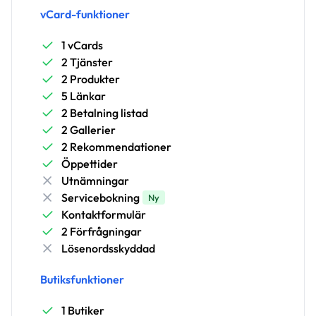
vCard-funktioner
1 vCards
2 Tjänster
2 Produkter
5 Länkar
2 Betalning listad
2 Gallerier
2 Rekommendationer
Öppettider
Utnämningar
Servicebokning
Ny
Kontaktformulär
2 Förfrågningar
Lösenordsskyddad
Butiksfunktioner
1 Butiker