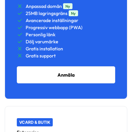
Anpassad domän
Ny
25MB lagringsgräns
Ny
Avancerade inställningar
Progressiv webbapp (PWA)
Personlig länk
Dölj varumärke
Gratis installation
Gratis support
Anmäla
VCARD & BUTIK